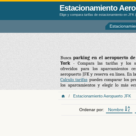
Estacionamiento Aero
Elige y compara tarifas de estacionamiento en JFK 
Estacionamie
Busca
parking en el aeropuerto d
York
- Compara las tarifas y los se
ofrecidos para los aparcamientos ce
aeropuerto JFK y reserva en línea. En l
Calculo tarifas
puedes comparar los pre
ofrecen en general tarifas más econó
los aparcamientos y elegir lo más ec
Estacionamiento Aeropuerto JFK
Ordenar por:
Nombre