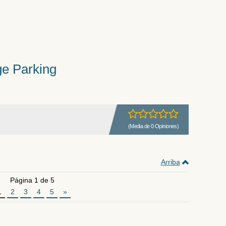
ge Parking
(Media de 0 Opiniones)
Arriba
Página 1 de 5
1
2
3
4
5
»