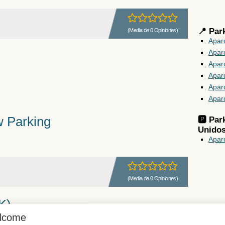
📍 Par
(Media de 0 Opiniones)
Apar
Apar
Apar
Apar
Apar
Apar
w Parking
🅿️ Pa
Unido
Apar
(Media de 0 Opiniones)
K)
lcome
aica, NY 11430, US