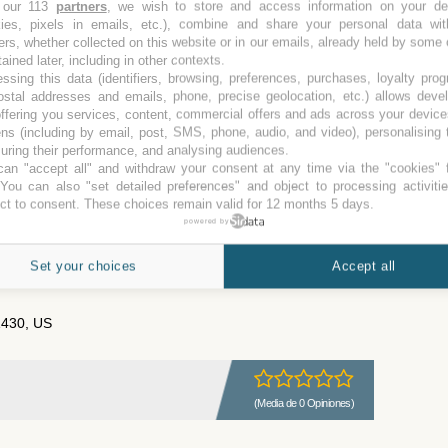
 our 113
partners
, we wish to store and access information on your de
kies, pixels in emails, etc.), combine and share your personal data wit
ers, whether collected on this website or in our emails, already held by some 
tained later, including in other contexts.
(Media de 0 Opiniones)
ssing this data (identifiers, browsing, preferences, purchases, loyalty pro
ostal addresses and emails, phone, precise geolocation, etc.) allows deve
ffering you services, content, commercial offers and ads across your devic
Parking
ns (including by email, post, SMS, phone, audio, and video), personalising
ring their performance, and analysing audiences.
an "accept all" and withdraw your consent at any time via the "cookies" 
 You can also "set detailed preferences" and object to processing activiti
ct to consent. These choices remain valid for 12 months 5 days.
powered by
(Media de 0 Opiniones)
Set your choices
Accept all
1430, US
(Media de 0 Opiniones)