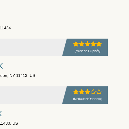
K
 11434
(Media de 1 Opinión)
K
arden, NY 11413, US
(Media de 4 Opiniones)
K
 11430, US