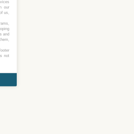
vices
h our
of us,
grams,
loping
es and
 them,
footer
es not