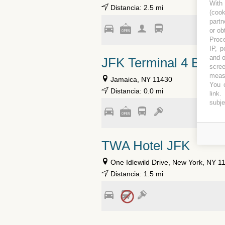
With
Distancia: 2.5 mi
(coo
partn
or ob
Proce
IP, p
and o
JFK Terminal 4 Blue 
scree
measu
Jamaica, NY 11430
You c
Distancia: 0.0 mi
link
.
subje
TWA Hotel JFK
One Idlewild Drive, New York, NY 1
Distancia: 1.5 mi