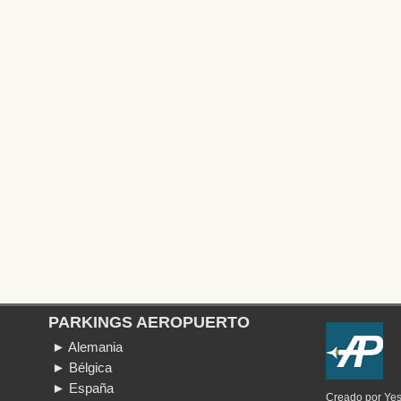
PARKINGS AEROPUERTO
► Alemania
► Bélgica
► España
Creado por
Ye