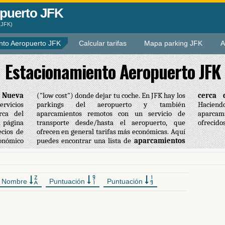
puerto JFK
(JFK)
nto Aeropuerto JFK
Calcular tarifas
Mapa parking JFK
A
Estacionamiento Aeropuerto JFK
e Nueva
("low cost") donde dejar tu coche. En JFK hay los
cerca 
rvicios
parkings del aeropuerto y también
Hacien
rca del
aparcamientos remotos con un servicio de
aparcam
a página
transporte desde/hasta el aeropuerto, que
ofrecido
cios de
micas. Aquí
onómico
puedes encontrar una lista de
aparcamientos
Nombre
Puntuación
Puntuación